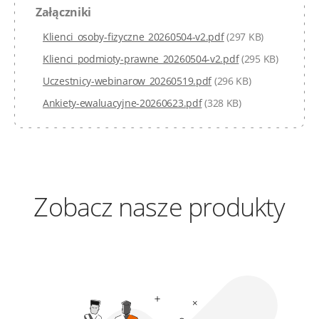
Załączniki
Klienci_osoby-fizyczne_20260504-v2.pdf
(297 KB)
Klienci_podmioty-prawne_20260504-v2.pdf
(295 KB)
Uczestnicy-webinarow_20260519.pdf
(296 KB)
Ankiety-ewaluacyjne-20260623.pdf
(328 KB)
Zobacz nasze produkty