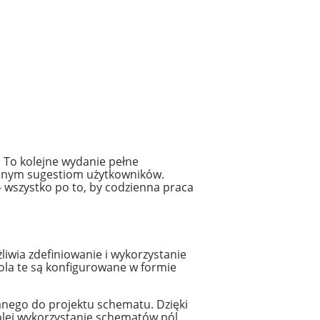
To kolejne wydanie pełne
ennym sugestiom użytkowników.
- wszystko po to, by codzienna praca
iwia zdefiniowanie i wykorzystanie
ola te są konfigurowane w formie
sanego do projektu schematu. Dzięki
olei wykorzystanie schematów pól