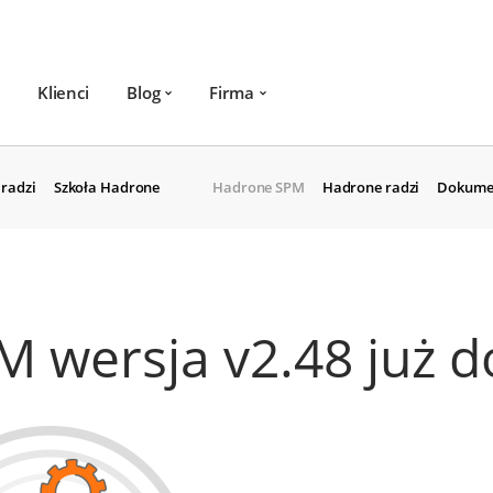
Klienci
Blog
Firma
radzi
Szkoła Hadrone
Hadrone SPM
Hadrone radzi
Dokume
 wersja v2.48 już d