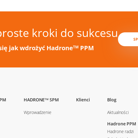
proste kroki do sukcesu
S
się jak wdrożyć Hadrone
PPM
TM
PM
HADRONE
SPM
Klienci
Blog
TM
Wprowadzenie
Aktualności
Hadrone PPM
Hadrone radzi