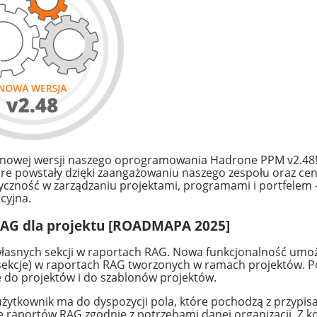
 nowej wersji naszego oprogramowania Hadrone PPM v2.48! 
óre powstały dzięki zaangażowaniu naszego zespołu oraz c
tyczność w zarządzaniu projektami, programami i portfelem 
icyjna.
 RAG dla projektu [ROADMAPA 2025]
asnych sekcji w raportach RAG. Nowa funkcjonalność umożl
sekcje) w raportach RAG tworzonych w ramach projektów. P
do projektów i do szablonów projektów.
 użytkownik ma do dyspozycji pola, które pochodzą z przypi
 raportów RAG zgodnie z potrzebami danej organizacji. Z k