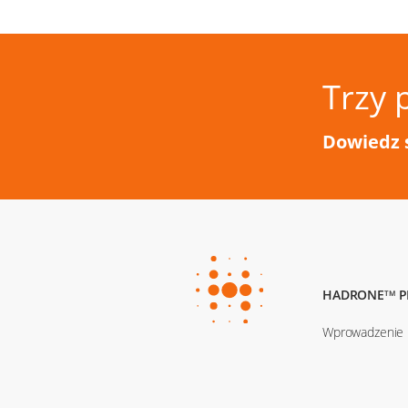
Trzy 
Dowiedz 
HADRONE
P
TM
Wprowadzenie