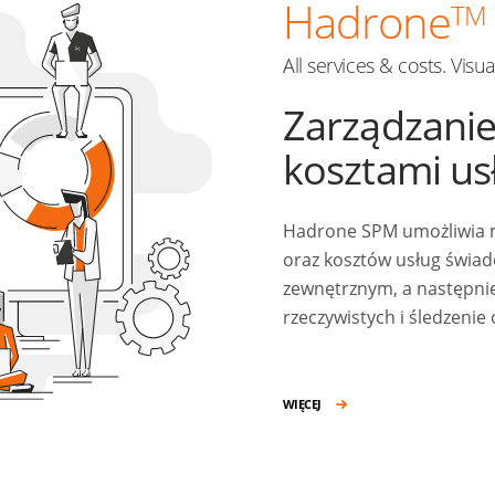
Hadrone
TM
All services & costs. Visu
Zarządzanie
kosztami us
Hadrone SPM umożliwia m
oraz kosztów usług świa
zewnętrznym, a następni
rzeczywistych i śledzenie
WIĘCEJ