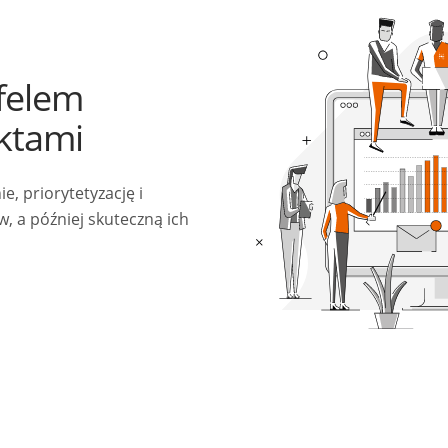
felem
ektami
, priorytetyzację i
, a później skuteczną ich