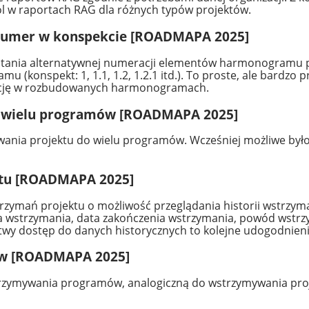
l w raportach RAG dla różnych typów projektów.
 numer w konspekcie [ROADMAPA 2025]
tania alternatywnej numeracji elementów harmonogramu pr
(konspekt: 1, 1.1, 1.2, 1.2.1 itd.). To proste, ale bardzo 
ntację w rozbudowanych harmonogramach.
do wielu programów [ROADMAPA 2025]
ania projektu do wielu programów. Wcześniej możliwe było
ktu [ROADMAPA 2025]
zymań projektu o możliwość przeglądania historii wstrzym
a wstrzymania, data zakończenia wstrzymania, powód wstrz
łatwy dostęp do danych historycznych to kolejne udogodnien
ów [ROADMAPA 2025]
zymywania programów, analogiczną do wstrzymywania proje