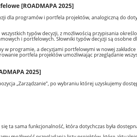
rtfelowe [ROADMAPA 2025]
ji dla programów i portfela projektów, analogiczną do doty
 wszystkich typów decyzji, z możliwością przypisania okreś
mowych i portfelowych. Słowniki typów decyzji są osobne dl
w programie, a decyzjami portfelowymi w nowej zakładce „
anie portfela projektów umożliwiając przeglądanie wszyst
ROADMAPA 2025]
pozycja „Zarządzanie”, po wybraniu której uzyskujemy dostę
 się ta sama funkcjonalność, która dotychczas była dostęp
my możliwość przeglądania listy projektów, które aktualnie