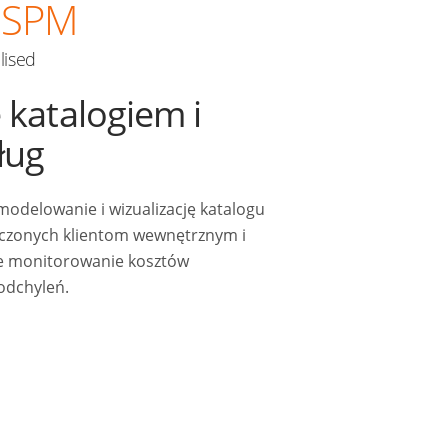
SPM
alised
 katalogiem i
ług
odelowanie i wizualizację katalogu
dczonych klientom wewnętrznym i
e monitorowanie kosztów
 odchyleń.