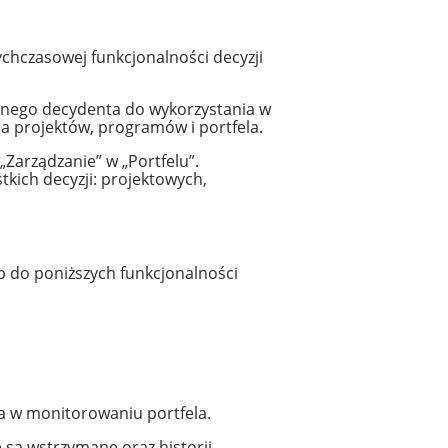
chczasowej funkcjonalności decyzji
lonego decydenta do wykorzystania w
a projektów, programów i portfela.
Zarządzanie” w „Portfelu”.
kich decyzji: projektowych,
p do poniższych funkcjonalności
na w monitorowaniu portfela.
 są wstrzymane oraz historii