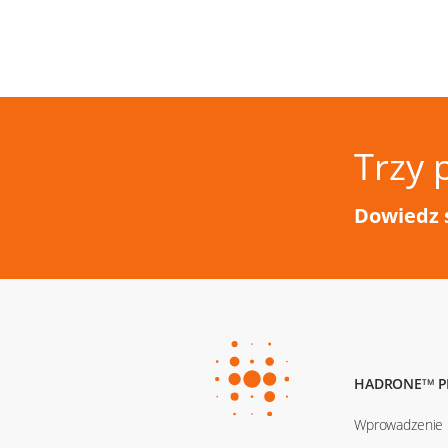
Trzy 
Dowiedz 
HADRONE
P
TM
Wprowadzenie