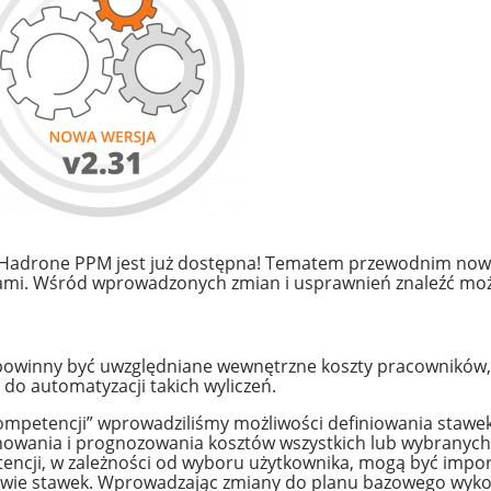
adrone PPM jest już dostępna! Tematem przewodnim nowej 
ami. Wśród wprowadzonych zmian i usprawnień znaleźć mo
 powinny być uwzględniane wewnętrzne koszty pracowników,
do automatyzacji takich wyliczeń.
ompetencji” wprowadziliśmy możliwości definiowania stawek
owania i prognozowania kosztów wszystkich lub wybranych
tencji, w zależności od wyboru użytkownika, mogą być impo
tawie stawek. Wprowadzając zmiany do planu bazowego wyko