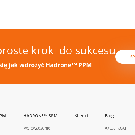
proste kroki do sukcesu
S
się jak wdrożyć Hadrone
PPM
TM
PM
HADRONE
SPM
Klienci
Blog
TM
Wprowadzenie
Aktualności