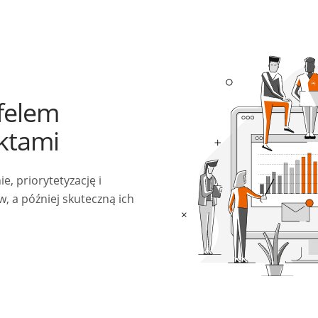
felem
ektami
, priorytetyzację i
, a później skuteczną ich