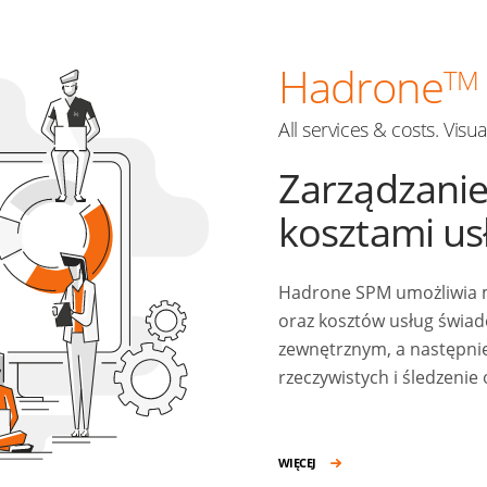
Hadrone
TM
All services & costs. Visu
Zarządzanie
kosztami us
Hadrone SPM umożliwia m
oraz kosztów usług świa
zewnętrznym, a następni
rzeczywistych i śledzenie
WIĘCEJ