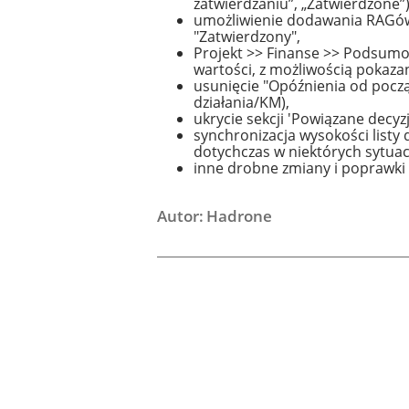
zatwierdzaniu”, „Zatwierdzone”)
umożliwienie dodawania RAGów t
"Zatwierdzony",
Projekt >> Finanse >> Podsumo
wartości, z możliwością pokaza
usunięcie "Opóźnienia od począ
działania/KM),
ukrycie sekcji 'Powiązane decyz
synchronizacja wysokości listy
dotychczas w niektórych sytuacja
inne drobne zmiany i poprawki
Autor: Hadrone