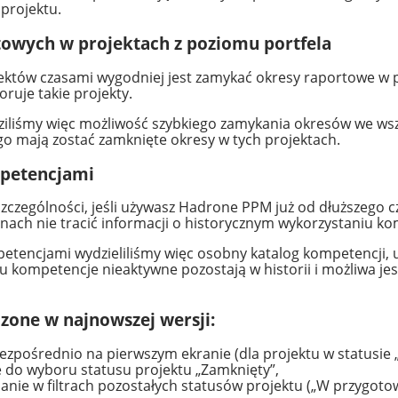
projektu.
owych w projektach z poziomu portfela
ojektów czasami wygodniej jest zamykać okresy raportowe w 
oruje takie projekty.
liśmy więc możliwość szybkiego zamykania okresów we wsz
go mają zostać zamknięte okresy w tych projektach.
mpetencjami
zczególności, jeśli używasz Hadrone PPM już od dłuższego 
nach nie tracić informacji o historycznym wykorzystaniu ko
tencjami wydzieliliśmy więc osobny katalog kompetencji, u
kompetencje nieaktywne pozostają w historii i możliwa jest i
zone w najnowszej wersji:
 bezpośrednio na pierwszym ekranie (dla projektu w statusie
e do wyboru statusu projektu „Zamknięty”,
anie w filtrach pozostałych statusów projektu („W przygotow