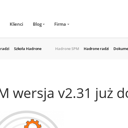
Klienci
Blog
Firma
radzi
Szkoła Hadrone
Hadrone SPM
Hadrone radzi
Dokume
 wersja v2.31 już d