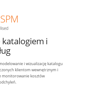
SPM
alised
 katalogiem i
ług
odelowanie i wizualizację katalogu
dczonych klientom wewnętrznym i
e monitorowanie kosztów
 odchyleń.