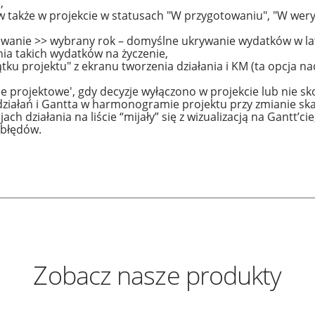
,
akże w projekcie w statusach "W przygotowaniu", "W weryfik
wanie >> wybrany rok – domyślne ukrywanie wydatków w lata
nia takich wydatków na życzenie,
tku projektu" z ekranu tworzenia działania i KM (ta opcja n
je projektowe', gdy decyzje wyłączono w projekcie lub nie s
 działań i Gantta w harmonogramie projektu przy zmianie sk
ch działania na liście “mijały” się z wizualizacją na Gantt’cie
 błędów.
Zobacz nasze produkty