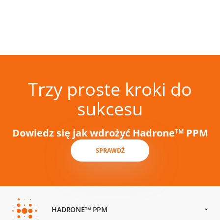
Trzy proste kroki do
sukcesu
Dowiedz się jak wdrożyć Hadrone
PPM
TM
SPRAWDŹ
HADRONE
PPM
TM