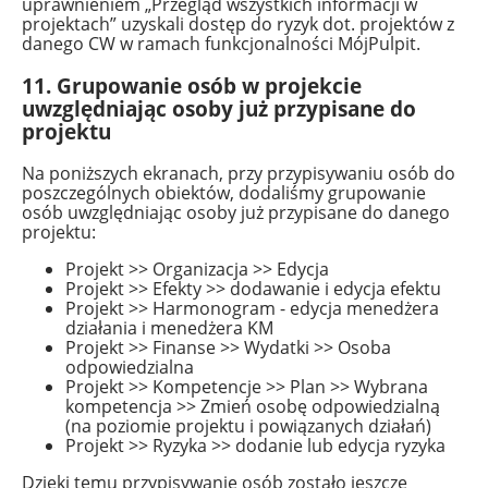
uprawnieniem „Przegląd wszystkich informacji w
projektach” uzyskali dostęp do ryzyk dot. projektów z
danego CW w ramach funkcjonalności MójPulpit.
11. Grupowanie osób w projekcie
uwzględniając osoby już przypisane do
projektu
Na poniższych ekranach, przy przypisywaniu osób do
poszczególnych obiektów, dodaliśmy grupowanie
osób uwzględniając osoby już przypisane do danego
projektu:
Projekt >> Organizacja >> Edycja
Projekt >> Efekty >> dodawanie i edycja efektu
Projekt >> Harmonogram - edycja menedżera
działania i menedżera KM
Projekt >> Finanse >> Wydatki >> Osoba
odpowiedzialna
Projekt >> Kompetencje >> Plan >> Wybrana
kompetencja >> Zmień osobę odpowiedzialną
(na poziomie projektu i powiązanych działań)
Projekt >> Ryzyka >> dodanie lub edycja ryzyka
Dzięki temu przypisywanie osób zostało jeszcze