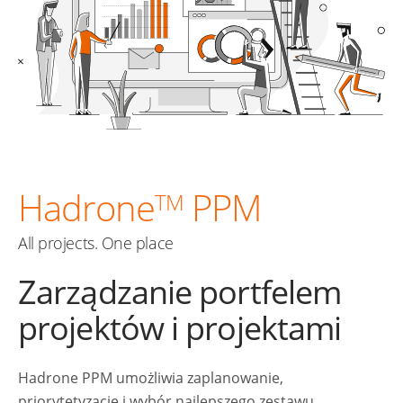
Hadrone
PPM
TM
All projects. One place
Zarządzanie portfelem
projektów i projektami
Hadrone PPM umożliwia zaplanowanie,
priorytetyzację i wybór najlepszego zestawu