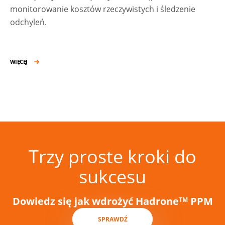
monitorowanie kosztów rzeczywistych i śledzenie
odchyleń.
WIĘCEJ
Trzy proste kroki do
sukcesu
Dowiedz się jak wdrożyć Hadrone
PPM
TM
SPRAWDŹ