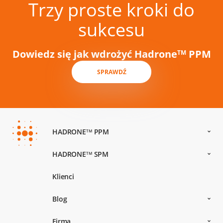
Trzy proste kroki do
sukcesu
Dowiedz się jak wdrożyć Hadrone
PPM
TM
SPRAWDŹ
HADRONE
PPM
TM
HADRONE
SPM
TM
Klienci
Blog
Firma