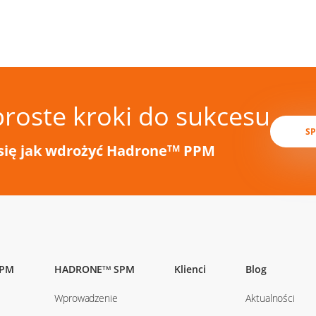
proste kroki do sukcesu
S
się jak wdrożyć Hadrone
PPM
TM
PM
HADRONE
SPM
Klienci
Blog
TM
Wprowadzenie
Aktualności