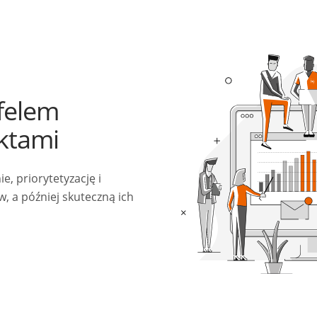
felem
ektami
, priorytetyzację i
, a później skuteczną ich