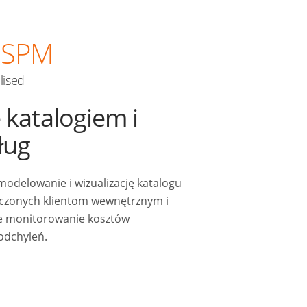
SPM
alised
 katalogiem i
ług
odelowanie i wizualizację katalogu
dczonych klientom wewnętrznym i
e monitorowanie kosztów
 odchyleń.