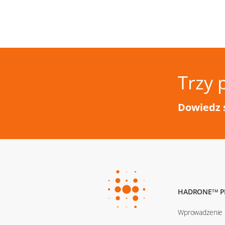
Trzy 
Dowiedz 
HADRONE
P
TM
Wprowadzenie