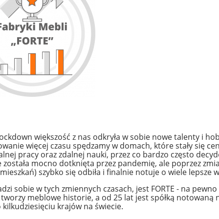
 lockdown większość z nas odkryła w sobie nowe talenty i h
wanie więcej czasu spędzamy w domach, które stały się c
lnej pracy oraz zdalnej nauki, przez co bardzo często decy
e została mocno dotknięta przez pandemię, ale poprzez z
ieszkań) szybko się odbiła i finalnie notuje o wiele lepsze 
adzi sobie w tych zmiennych czasach, jest FORTE - na pewno 
at tworzy meblowe historie, a od 25 lat jest spółką notowan
kilkudziesięciu krajów na świecie.