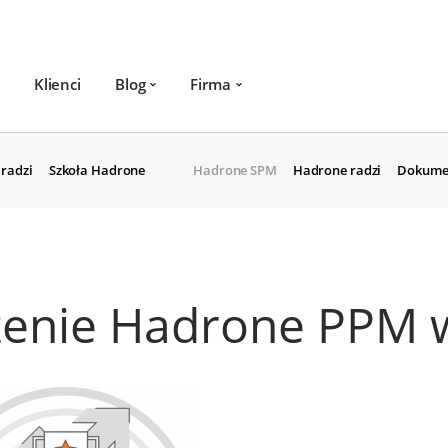
Klienci
Blog
Firma
radzi
Szkoła Hadrone
Hadrone SPM
Hadrone radzi
Dokume
enie Hadrone PPM w