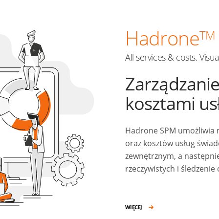
Hadrone
TM
All services & costs. Visu
Zarządzanie
kosztami us
Hadrone SPM umożliwia m
oraz kosztów usług świa
zewnętrznym, a następni
rzeczywistych i śledzenie
WIĘCEJ