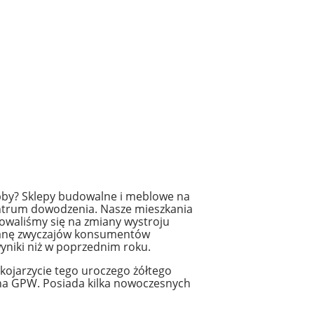
obby? Sklepy budowalne i meblowe na
entrum dowodzenia. Nasze mieszkania
dowaliśmy się na zmiany wystroju
mianę zwyczajów konsumentów
wyniki niż w poprzednim roku.
kojarzycie tego uroczego żółtego
ą na GPW. Posiada kilka nowoczesnych