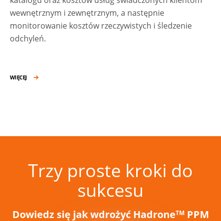
katalogu oraz kosztów usług świadczonych klientom
wewnętrznym i zewnętrznym, a następnie
monitorowanie kosztów rzeczywistych i śledzenie
odchyleń.
WIĘCEJ
Trzy proste kroki do
sukcesu
Dowiedz się jak wdrożyć Hadrone
PPM
TM