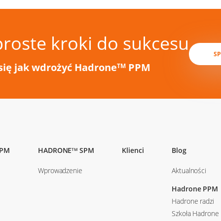
proste kroki do sukcesu
S
się jak wdrożyć Hadrone
PPM
TM
PM
HADRONE
SPM
Klienci
Blog
TM
Wprowadzenie
Aktualności
Hadrone PPM
Hadrone radzi
Szkoła Hadrone