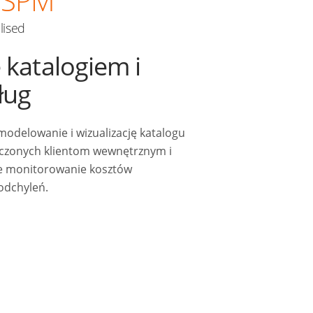
SPM
alised
 katalogiem i
ług
odelowanie i wizualizację katalogu
dczonych klientom wewnętrznym i
e monitorowanie kosztów
 odchyleń.