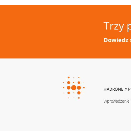
Trzy 
Dowiedz 
HADRONE
P
TM
Wprowadzenie