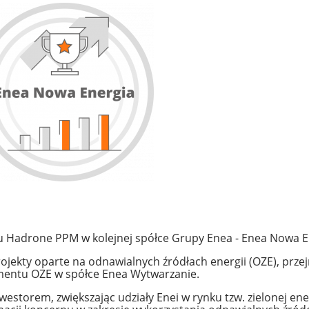
 Hadrone PPM w kolejnej spółce Grupy Enea - Enea Nowa E
ojekty oparte na odnawialnych źródłach energii (OZE), prz
mentu OZE w spółce Enea Wytwarzanie.
storem, zwiększając udziały Enei w rynku tzw. zielonej ene