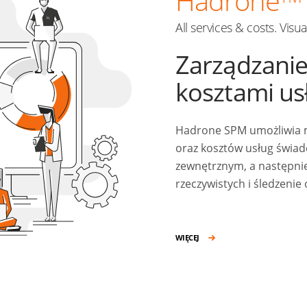
Hadrone
All services & costs. Visu
Zarządzanie
kosztami us
Hadrone SPM umożliwia m
oraz kosztów usług świa
zewnętrznym, a następni
rzeczywistych i śledzenie
WIĘCEJ