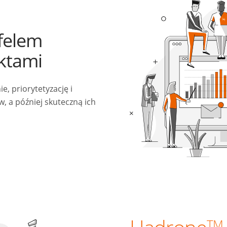
felem
ektami
, priorytetyzację i
, a później skuteczną ich
TM