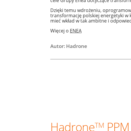
cele Grupy Enea dotyczące transform
Dzięki temu wdrożeniu, oprogramowa
transformację polskiej energetyki w 
mieć wkład w tak ambitne i odpowied
Więcej o
ENEA
Autor: Hadrone
Hadrone
PPM
TM