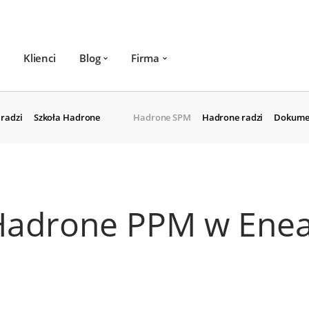
Klienci
Blog
Firma
radzi
Szkoła Hadrone
Hadrone SPM
Hadrone radzi
Dokume
Hadrone PPM w Ene