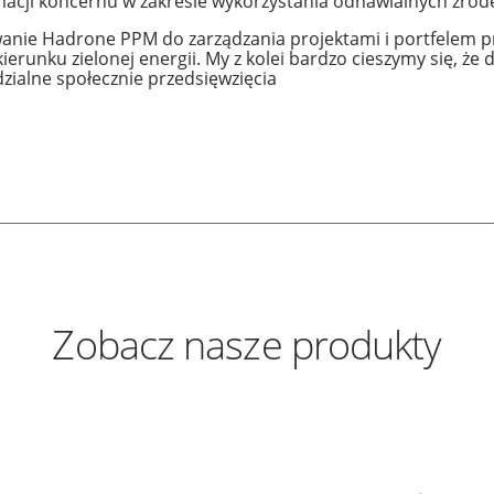
acji koncernu w zakresie wykorzystania odnawialnych źródeł 
nie Hadrone PPM do zarządzania projektami i portfelem p
kierunku zielonej energii. My z kolei bardzo cieszymy się, ż
zialne społecznie przedsięwzięcia
Zobacz nasze produkty