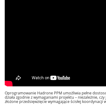
Oprogramowanie Hadrone PPM umożliwia pełne dostosowa
działa zgodnie z wymaganiami projektu – niezależnie, czy j
złożone przedsięwzięcie wymagające ścisłej koordynacji 