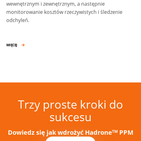
wewnętrznym i zewnętrznym, a następnie
monitorowanie kosztów rzeczywistych i śledzenie
odchyleń.
WIĘCEJ
Trzy proste kroki do
sukcesu
Dowiedz się jak wdrożyć Hadrone
PPM
TM