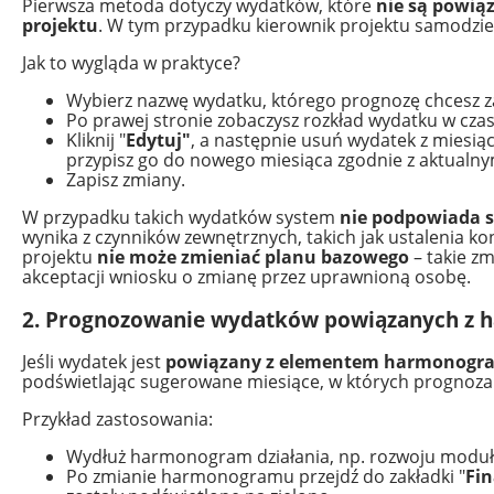
Pierwsza metoda dotyczy wydatków, które
nie są powi
projektu
. W tym przypadku kierownik projektu samodzi
Jak to wygląda w praktyce?
Wybierz nazwę wydatku, którego prognozę chcesz z
Po prawej stronie zobaczysz rozkład wydatku w czas
Kliknij "
Edytuj"
, a następnie usuń wydatek z miesiąc
przypisz go do nowego miesiąca zgodnie z aktualny
Zapisz zmiany.
W przypadku takich wydatków system
nie podpowiada 
wynika z czynników zewnętrznych, takich jak ustalenia ko
projektu
nie może zmieniać planu bazowego
– takie z
akceptacji wniosku o zmianę przez uprawnioną osobę.
2. Prognozowanie wydatków powiązanych 
Jeśli wydatek jest
powiązany z elementem harmonogr
podświetlając sugerowane miesiące, w których prognoza
Przykład zastosowania:
Wydłuż harmonogram działania, np. rozwoju moduł
Po zmianie harmonogramu przejdź do zakładki "
Fi