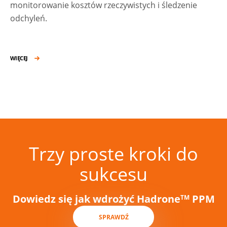
monitorowanie kosztów rzeczywistych i śledzenie
odchyleń.
WIĘCEJ
Trzy proste kroki do
sukcesu
Dowiedz się jak wdrożyć Hadrone
PPM
TM
SPRAWDŹ