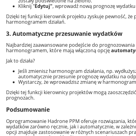
zostały podświetlone na zielono.
Kliknij "
Edytuj"
, wprowadź nową prognozę wydatku w
Dzięki tej funkcji kierownik projektu zyskuje pewność, ż
harmonogramem działań.
3. Automatyczne przesuwanie wydatków
Najbardziej zaawansowane podejście do prognozowania
harmonogramem, które mają włączoną opcję
automaty
Jak to działa?
Jeśli zmienisz harmonogram działania, np. wydłużys
automatycznie przesunie prognozę wydatku na odp
Wystarczy, że wprowadzisz zmianę w harmonogramie
Dzięki tej funkcji kierownicy projektów mogą zaoszczędzi
prognozach.
Podsumowanie
Oprogramowanie Hadrone PPM oferuje rozwiązania, któ
wydatków zarówno ręcznie, jak i automatycznie, w zależn
opcji znajduje zastosowanie w różnych scenariuszach pr